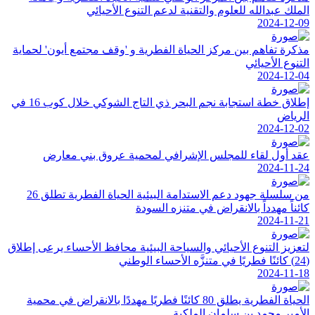
الملك عبدالله للعلوم والتقنية لدعم التنوع الأحيائي
2024-12-09
مذكرة تفاهم بين مركز الحياة الفطرية و 'وقف مجتمع أيون' لحماية
التنوع الأحيائي
2024-12-04
إطلاق خطة استجابة نجم البحر ذي التاج الشوكي خلال كوب 16 في
الرياض
2024-12-02
عقد أول لقاء للمجلس الإشرافي لمحمية عروق بني معارض
2024-11-24
من سلسلة جهود دعم الاستدامة البيئية الحياة الفطرية تطلق 26
كائناً مهدداً بالانقراض في متنزه السودة
2024-11-21
لتعزيز التنوع الأحيائي والسياحة البيئية محافظ الأحساء يرعى إطلاق
(24) كائنًا فطريًا في متنزَّه الأحساء الوطني
2024-11-18
الحياة الفطرية يطلق 80 كائنًا فطريًا مهددًا بالانقراض في محمية
الأمير محمد بن سلمان الملكية