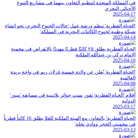
في المملكة المتحدة لتنظيم التعاون بينهما في مشاريع التنوع
الأحيائي البحري
2025-04-17
'الحياة الفطرية' تنظم ورشة عمل 'حالات الجنوح البحري: نحو إنشاء
شبكة وطنية لجنوح الكائنات البحرية في المملكة'
2025-04-14
الحياة الفطرية يطلق ٢٥ كائنًا فطريًا مهددًا بالانقراض في محمية
الإمام تركي بن عبدالله الملكية
2025-04-10
'الحياة الفطرية' يُعلن عن ولادة خمسة غزلان ريم في واحة بريدة
العالمية
2025-04-08
أفلام 'الحياة الفطرية' تفوز بست جوائز بلاتينية في مسابقة 'ميوز'
الدولية
2025-03-17
الحياة الفطرية' بالتعاون مع الهيئة الملكية للعلا يطلق 16 كائناً فطرياً
في محميتي الحجر ووادي نخلة'
2025-03-13