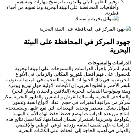
توفير التعليم البيئي والتدريب لترسيخ مهارات ومفاهيم
وأخلاقيات المحافظة على البيئة البحرية وما تحويه من أحياء
فطرية.
جهود المركز في المحافظة على البيئة
البحرية
الدراسات والمسوحات
يقوم المركز بإجراء الدراسات والمسوحات على البيئة البحرية
للحصول على فهم أفضل للتوزيع المكاني والزماني في الأنواع
البحرية بما في ذلك الحيوانات البحرية الضخمة في المياه السعودية
للبحر الأحمر والخليج العربي. إن الأبحاث الأولية حول توزيع ووفرة
وبيئة وبيولوجيا الثدييات البحرية (الدلافين والحيتان وأبقار البحر)
والسلاحف البحرية وأسماك القرش والشنفين والطيور البحرية تمكن
لمركز من مراقبة التغيرات في حجم اعداد الأنواع الحية وتدهور
الموائل بشكل مستمر وتحديد التهديدات التي تقع عليها. وستستخدم
النتائج من هذه الدراسات لوضع خطط حفظ لهذه الأنواع المهمة
إيكولوجيًا وتعزيزها باستمرار لضمان استدامتها، كما تعمل نتائج هذه
الدراسات على تثقيف العامة وزيادة الوعي الوطني والإقليمي
والدولي في أهمية الحاجة إلى الحفاظ على الكائنات البحرية.