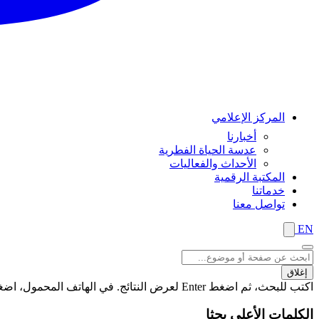
المركز الإعلامي
أخبارنا
عدسة الحياة الفطرية
الأحداث والفعاليات
المكتبة الرقمية
خدماتنا
تواصل معنا
EN
إغلاق
اكتب للبحث، ثم اضغط Enter لعرض النتائج. في الهاتف المحمول، اضغط على زر "بحث" لعرض النتائج
الكلمات الأعلى بحثا