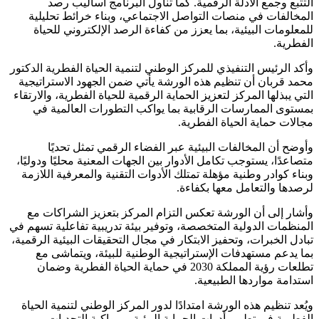
التتبع وجمع الأدلة الرقمية. كما تناول البرنامج أساليب رصد
المخالفات في منصات التواصل الاجتماعي، وبناء خرائط تحليلية
للمعلومات البيئية، بما يعزز من كفاءة الرصد الإلكتروني للحياة
الفطرية.
وأكد الرئيس التنفيذي للمركز الوطني لتنمية الحياة الفطرية الدكتور
محمد قربان أن تنظيم هذه الورشة يأتي ضمن الجهود الاستراتيجية
التي يبذلها المركز لتعزيز الحماية الرقمية للحياة الفطرية، والارتقاء
بمستوى الممارسات الرقابية بما يواكب التطورات العالمية في
مجالات حماية الحياة الفطرية.
وأوضح أن المخالفات البيئية عبر الفضاء الرقمي تمثل تحديًا
متصاعدًا، يستوجب تكامل الأدوار بين الجهات المعنية محليًا ودوليًا،
وبناء كوادر وطنية مؤهلة تمتلك الأدوات التقنية والمعرفية اللازمة
لرصدها والتعامل معها بكفاءة.
وأشار إلى أن الورشة تعكس التزام المركز بتعزيز الشراكات مع
المنظمات الدولية المتخصصة، وتوفير بيئة تدريبية تفاعلية تسهم في
تبادل الخبرات، وتحفيز الابتكار في مجال التحقيقات البيئية الرقمية،
بما يدعم مستهدفات الإستراتيجية الوطنية للبيئة، ويتماشى مع
تطلعات رؤية المملكة 2030 في حماية الحياة الفطرية وضمان
استدامة مواردها الطبيعية.
ويُعد تنظيم هذه الورشة امتدادًا لدور المركز الوطني لتنمية الحياة
الفطرية في تطوير أدوات الحماية البيئية، ومواكبة التحديات