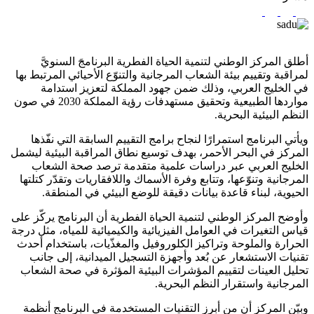
أطلق المركز الوطني لتنمية الحياة الفطرية البرنامجَ السنويَّ
لمراقبة وتقييم بيئة الشعاب المرجانية والتنوّع الأحيائي المرتبط بها
في الخليج العربي، وذلك ضمن جهود المملكة لتعزيز استدامة
مواردها الطبيعية وتحقيق مستهدفات رؤية المملكة 2030 في صون
النظم البيئية البحرية.
ويأتي البرنامج استمرارًا لنجاح برامج التقييم السابقة التي نفّذها
المركز في البحر الأحمر، بهدف توسيع نطاق المراقبة البيئية ليشمل
الخليج العربي عبر دراسات علمية متقدمة ترصد صحة الشعاب
المرجانية وتنوّعها، وتتابع وفرة الأسماك واللافقاريات وتقدّر كتلتها
الحيوية، لبناء قاعدة بيانات دقيقة للوضع البيئي في المنطقة.
وأوضح المركز الوطني لتنمية الحياة الفطرية أن البرنامج يركّز على
قياس التغيرات في العوامل الفيزيائية والكيميائية للمياه، مثل درجة
الحرارة والملوحة وتراكيز الكلوروفيل والمغذّيات، باستخدام أحدث
تقنيات الاستشعار عن بُعد وأجهزة التسجيل الميدانية، إلى جانب
تحليل العينات لتقييم المؤشرات البيئية المؤثرة في صحة الشعاب
المرجانية واستقرار النظم البحرية.
وبيّن المركز أن من أبرز التقنيات المستخدمة في البرنامج أنظمة