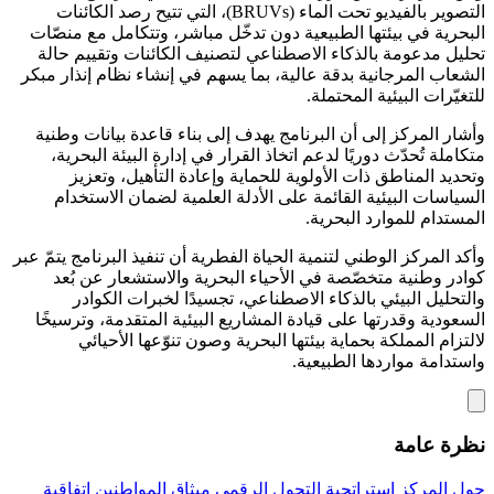
التصوير بالفيديو تحت الماء (BRUVs)، التي تتيح رصد الكائنات
البحرية في بيئتها الطبيعية دون تدخّل مباشر، وتتكامل مع منصّات
تحليل مدعومة بالذكاء الاصطناعي لتصنيف الكائنات وتقييم حالة
الشعاب المرجانية بدقة عالية، بما يسهم في إنشاء نظام إنذار مبكر
للتغيّرات البيئية المحتملة.
وأشار المركز إلى أن البرنامج يهدف إلى بناء قاعدة بيانات وطنية
متكاملة تُحدّث دوريًا لدعم اتخاذ القرار في إدارة البيئة البحرية،
وتحديد المناطق ذات الأولوية للحماية وإعادة التأهيل، وتعزيز
السياسات البيئية القائمة على الأدلة العلمية لضمان الاستخدام
المستدام للموارد البحرية.
وأكد المركز الوطني لتنمية الحياة الفطرية أن تنفيذ البرنامج يتمّ عبر
كوادر وطنية متخصّصة في الأحياء البحرية والاستشعار عن بُعد
والتحليل البيئي بالذكاء الاصطناعي، تجسيدًا لخبرات الكوادر
السعودية وقدرتها على قيادة المشاريع البيئية المتقدمة، وترسيخًا
لالتزام المملكة بحماية بيئتها البحرية وصون تنوّعها الأحيائي
واستدامة مواردها الطبيعية.
نظرة عامة
حول المركز
إستراتجية التحول الرقمي
ميثاق المواطنين
اتفاقية