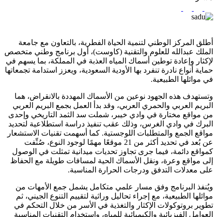
أطلق المركز الوطني لتنمية الحياة الفطرية، بالتعاون مع جامعة
الملك عبدالله للعلوم والتقنية (كاوست)، أول برنامج وطني متخصص
لإكثار وإعادة توطين أسماك المياه العذبة في المملكة، بما يسهم في
حماية أنواع نادرة تنفرد بها الأودية السعودية، ويعزز استدامة تجمعاتها
في موائلها الطبيعية.
وتستهدف هذه الجهود نوعين من الأسماك المهددة بالانقراض، هما
البريم العربي والحمري العربي، وقد بدأ العمل بجمع البريم العربي
من مواقع مختارة في وادي خيبر، شملت سد الثمد التاريخي وإحدى
البرك في وادي الغرس، وذلك عقب تنفيذ دراسة استطلاعية لتحديد
مواقع الجمع والمتطلبات اللوجستية. كما أسهمت تقنيات الاستشعار
عن بُعد في تحديد أكثر من 21 موقعًا مهمًا لوجود النوع، صُنِّفت
كمواقع دائمة، فيما جرى تجاوز تحديات ميدانية تمثلت في الوصول
إلى مواقع وعرة، ونقل الأسماك الحية لمسافات طويلة مع الحفاظ
على معدلات التدفق ودرجات الحرارة المناسبة.
ويُنفذ البرنامج وفق مسار علمي متكامل يشمل جمع الأمهات من
موائلها الطبيعية، مع إجراء تحاليل وراثية لتقييم التنوع الجيني، ثم
تطوير بروتوكولات الإكثار والتغذية في الأسر من خلال التحكم في
العوامل الفيزيائية والكيميائية للمياه، واستخدام التقنيات المناسبة