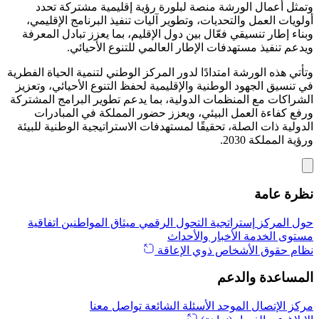
وتمثل أعمال الورشة منصة لبلورة رؤية إقليمية مشتركة تحدد
أولويات العمل والتحديات، وتطوير آليات تنفيذ البرنامج الإقليمي،
وبناء إطار تنسيقي فعّال بين دول الإقليم، بما يعزز تبادل المعرفة
ويدعم تنفيذ مستهدفات الإطار العالمي للتنوع الأحيائي.
وتأتي هذه الورشة امتدادًا لدور المركز الوطني لتنمية الحياة الفطرية
في تنسيق الجهود الوطنية والإقليمية لحفظ التنوع الأحيائي، وتعزيز
الشراكات مع المنظمات الدولية، بما يدعم تطوير البرامج المشتركة
ورفع كفاءة العمل البيئي، ويعزز حضور المملكة في المبادرات
الدولية ذات الصلة، تحقيقًا لمستهدفات الاستراتيجية الوطنية للبيئة
ورؤية المملكة 2030.
نظرة عامة
حول المركز
إستراتجية التحول الرقمي
ميثاق المواطنين
اتفاقية
مستوى الخدمة
الأخبار والأحداث
نظام حقوق الأشخاص ذوي الإعاقة
المساعدة والدعم
مركز الإتصال الموحد
الأسئلة الشائعة
تواصل معنا