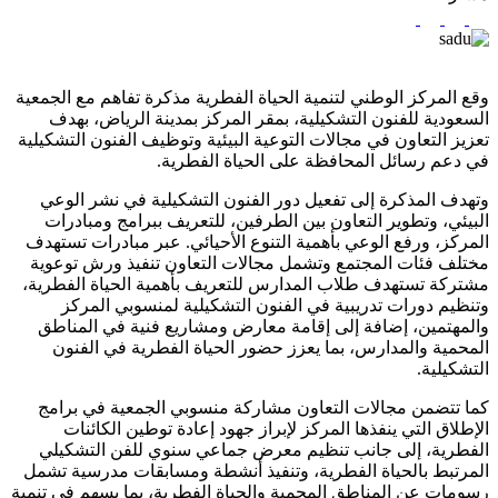
وقع المركز الوطني لتنمية الحياة الفطرية مذكرة تفاهم مع الجمعية
السعودية للفنون التشكيلية، بمقر المركز بمدينة الرياض، بهدف
تعزيز التعاون في مجالات التوعية البيئية وتوظيف الفنون التشكيلية
في دعم رسائل المحافظة على الحياة الفطرية.
وتهدف المذكرة إلى تفعيل دور الفنون التشكيلية في نشر الوعي
البيئي، وتطوير التعاون بين الطرفين، للتعريف ببرامج ومبادرات
المركز، ورفع الوعي بأهمية التنوع الأحيائي. عبر مبادرات تستهدف
مختلف فئات المجتمع وتشمل مجالات التعاون تنفيذ ورش توعوية
مشتركة تستهدف طلاب المدارس للتعريف بأهمية الحياة الفطرية،
وتنظيم دورات تدريبية في الفنون التشكيلية لمنسوبي المركز
والمهتمين، إضافة إلى إقامة معارض ومشاريع فنية في المناطق
المحمية والمدارس، بما يعزز حضور الحياة الفطرية في الفنون
التشكيلية.
كما تتضمن مجالات التعاون مشاركة منسوبي الجمعية في برامج
الإطلاق التي ينفذها المركز لإبراز جهود إعادة توطين الكائنات
الفطرية، إلى جانب تنظيم معرض جماعي سنوي للفن التشكيلي
المرتبط بالحياة الفطرية، وتنفيذ أنشطة ومسابقات مدرسية تشمل
رسومات عن المناطق المحمية والحياة الفطرية، بما يسهم في تنمية