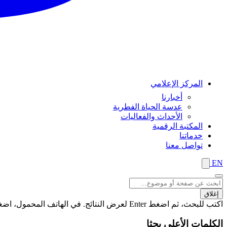
المركز الإعلامي
أخبارنا
عدسة الحياة الفطرية
الأحداث والفعاليات
المكتبة الرقمية
خدماتنا
تواصل معنا
EN
إغلاق
اكتب للبحث، ثم اضغط Enter لعرض النتائج. في الهاتف المحمول، اضغط على زر "بحث" لعرض النتائج
الكلمات الأعلى بحثا