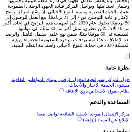
والخاص، بما يعكس تكامل الجهود في إدارة النظم البيئية وحمايتها
وضمان استدامتها. ويواصل المركز قيادة الجهود الوطني الطموحة
لحماية الحياة الفطرية وتنمية التنوع الأحيائي، إذ وسّع المركز برامج
الإكثار وإعادة التوطين من 7 إلى 21 برنامجًا، مع العمل للوصول إلى
50 برنامجًا بحلول عام 2030. كما أسهمت هذه البرامج في إعادة أكثر
من 10 آلاف كائن فطري، تمثل أكثر من 80 نوعًا، إلى موائلها
الطبيعية في 60 موقعًا بيئيًا، ضمن نهج علمي يشمل التأهيل والرصد
بعد الإطلاق، دعمًا لمستهدفات مبادرة السعودية الخضراء ورؤية
المملكة 2030 في حماية التنوع الأحيائي واستدامة النظم البيئية.
نظرة عامة
حول المركز
إستراتجية التحول الرقمي
ميثاق المواطنين
اتفاقية
مستوى الخدمة
الأخبار والأحداث
نظام حقوق الأشخاص ذوي الإعاقة
المساعدة والدعم
مركز الإتصال الموحد
الأسئلة الشائعة
تواصل معنا
الإبلاغ عن الفساد (نزاهة)
روابط مهمة