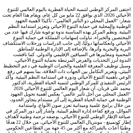
احتفى المركز الوطني لتنمية الحياة الفطرية باليوم العالمي للتنوع
الأحيائي 2026، الذي يوافق 22 مايو من كل عام، ويقام هذا العام تحت
شعار: “العمل المحلي ذو التأثير العالمي”، تأكيدًا لأهمية الجهود
الوطنية والمحلية في حماية التنوع الأحيائي وتعزيز استدامة النظم
البيئية. ونظّم المركز بهذه المناسبة ندوة توعوية شارك فيها عدد من
المختصين والخبراء، تناولت إسهامات المملكة في حماية التنوع
الأحيائي وانعكاساتها دوليًا، إلى جانب الدراسات ورحلات الاستكشاف
البرية والبحرية وأثرها، بالإضافة إلى الإدارة الوطنية للمناطق
المحمية ومعاييرها في السياقين الإقليمي والدولي. كما ناقشت
الندوة أبرز التحديات والفرص المرتبطة بحماية التنوع الأحيائي،
وسبل توظيف المعرفة العلمية والخبرات الوطنية في دعم التخطيط
البيئي، وتعزيز التكامل بين الجهات ذات العلاقة، بما يسهم في رفع
الوعي بأهمية التنوع الأحيائي ودوره في استدامة النظم البيئية. وأكد
الرئيس التنفيذي للمركز الوطني لتنمية الحياة الفطرية، الدكتور
محمد علي قربان، أن شعار اليوم العالمي للتنوع الأحيائي 2026
“العمل المحلي من أجل تأثير عالمي” يعكس أهمية تحويل الجهود
الوطنية في حماية الحياة الفطرية إلى أثر مستدام يتجاوز الحدود،
من خلال برامج علمية وميدانية تعزز صون الأنواع، واستدامة
الموائل، ورفع كفاءة إدارة النظم البيئية. وأشار إلى دور المركز في
صياغة الإطار الوطني للتنوع الأحيائي، بوصفه ترجمة وطنية لأهداف
إطار كونمينغ - مونتريال العالمي للتنوع الأحيائي، من خلال 22 هدفًا
وطنيًا أُعدّت بالشراكة مع أكثر من 45 جهة من القطاعين الحكومي