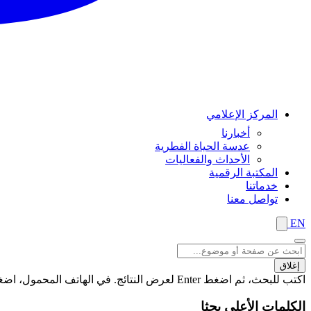
المركز الإعلامي
أخبارنا
عدسة الحياة الفطرية
الأحداث والفعاليات
المكتبة الرقمية
خدماتنا
تواصل معنا
EN
إغلاق
اكتب للبحث، ثم اضغط Enter لعرض النتائج. في الهاتف المحمول، اضغط على زر "بحث" لعرض النتائج
الكلمات الأعلى بحثا