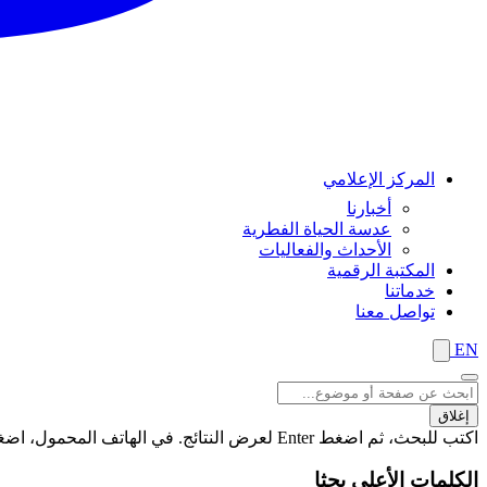
المركز الإعلامي
أخبارنا
عدسة الحياة الفطرية
الأحداث والفعاليات
المكتبة الرقمية
خدماتنا
تواصل معنا
EN
إغلاق
اكتب للبحث، ثم اضغط Enter لعرض النتائج. في الهاتف المحمول، اضغط على زر "بحث" لعرض النتائج
الكلمات الأعلى بحثا