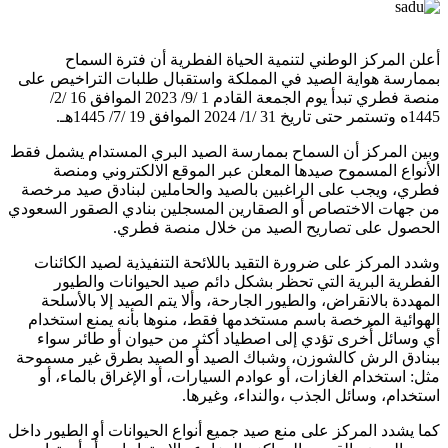
أعلن المركز الوطني لتنمية الحياة الفطرية أن فترة السماح
بممارسة هواية الصيد في المملكة واستقبال طلبات التراخيص على
منصة فطري تبدأ يوم الجمعة القادم 1 /9/ 2023 الموافق 16 /2/
1445ه وتستمر حتى تاريخ 31 /1/ 2024 الموافق 19 /7/ 1445هـ.
وبين المركز أن السماح بممارسة الصيد البري المستدام يشمل فقط
الأنواع المسموح صيدها المعلن عبر الموقع الالكتروني ومنصة
فطري، ويجب على الراغبين بالصيد والحاملين لبنادق صيد مرخصة
من جهات الاختصاص أو الصقارين المسجلين بنادي الصقور السعودي
الحصول على تصاريح الصيد من خلال منصة فطري.
وشدد المركز على ضرورة التقيد باللائحة التنفيذية لصيد الكائنات
الفطرية البرية التي تحظر بشكل دائم صيد الحيوانات والطيور
المهددة بالانقراض، والطيور الجارحة، وألا يتم الصيد إلا بالأسلحة
الهوائية المرخصة باسم مستخدمها فقط، منوها بأنه يمنع استخدام
أي وسائل أُخرى تؤدي إلى اصطياد أكثر من حيوان أو طائر سواء
ببنادق الرش كالشوزن، وشباك الصيد أو الصيد بطرق غير مسموحة
مثل: استخدام الغازات، أو عوادم السيارات، أو الإغراق بالماء، أو
استخدام، وسائل الجذب ،والنداء، وغيرها.
كما يشدد المركز على منع صيد جميع أنواع الحيوانات أو الطيور داخل