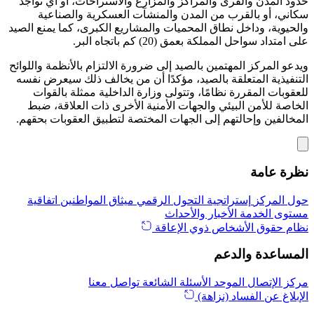
حدود المدن والقرى والمراكز والمزارع والاستراحات، أو أي تواجد
سكاني، أو بالقرب من المدن والمنشآت العسكرية والصناعية
والحيوية، وداخل نطاق المحميات والمشاريع الكبرى، كما يمنع الصيد
على امتداد سواحل المملكة بعمق (20) كم باتجاه البر.
ويدعو المركز المهتمين بالصيد إلى ضرورة الالتزام بالأنظمة واللوائح
التنفيذية المتعلقة بالصيد، مؤكدًا أن من يخالف ذلك سيعرض نفسه
للعقوبات المقررة نظامًا، وتتولى وزارة الداخلية ممثلة بالقوات
الخاصة للأمن البيئي والجهات الأمنية الأخرى ذات العلاقة، ضبط
المخالفين وإحالتهم إلى الجهات المختصة لتطبيق العقوبات بحقهم.
نظرة عامة
حول المركز
إستراتجية التحول الرقمي
ميثاق المواطنين
اتفاقية
مستوى الخدمة
الأخبار والأحداث
نظام حقوق الأشخاص ذوي الإعاقة
المساعدة والدعم
مركز الإتصال الموحد
الأسئلة الشائعة
تواصل معنا
الإبلاغ عن الفساد (نزاهة)