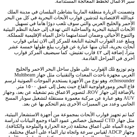
سير الأعمال لخطط المعالجة المستدامة.
وتضمنت الزيارة منطقة المارينا بشاطئ البيلسان في مدينة الملك
عبدالله الاقتصادية لتدشين قوارب الأبحاث البحرية في كل من البحر
الأحمر والخليج العربي والتي سوف تلعب دورًا هاما في تسهيل
الأبحاث البيئية البحرية والساحلية التي تهدف إلى حماية النظم البيئية
والتنوع الأحيائي وضمان استدامتهما داخل المياه الإقليمية للمملكة.
ويبلغ عدد القوارب البحثية التابعة للمركز إلى الان ثماني قوارب
أبحاث بحرية، اثنان منها عبارة عن قوارب يبلغ طولها خمسة عشر
متراً، إضافة إلى ٤٢ قارب تفتيش، كما سيضيف المركز قوارب
أخرى في المراحل القادمة.
وتم توزيع تلك القوارب على طول ساحل البحر الاحمر والخليج
العربي مجهزة بأحدث المعدات والتقنيات مثل جهاز Multibeam
echosounder، وهو نوع من الأجهزة يستخدم الموجات الصوتية لرسم
قاع البحر ومورفولوجية القاع حيث يصل إلى عمق ١٥٠٠ متر.
بالإضافة إلى جهاز ROV، لتصوير الاعماق يتم تشغيله عن بعد، وجهاز
AUV وهو عبارة عن مركبة مغمورة مستقلة لتشغيل سونار المسح
الجانبي وعدد من المميزات الأخرى يتم التحكم بها عن بعد.
كما تم تجهيز قوارب الأبحاث بمجموعة من أجهزة الاستشعار البيئية،
مثل جهاز CTD لتسجيل خصائص عمود الماء وجمع البيانات لدراسة
جودة المياه على أعماق مختلفة (درجة الحرارة والملوحة والكثافة).
وجهاز ADCP لقياس سرعة واتجاه تيار الماء على أعماق مختلفة.